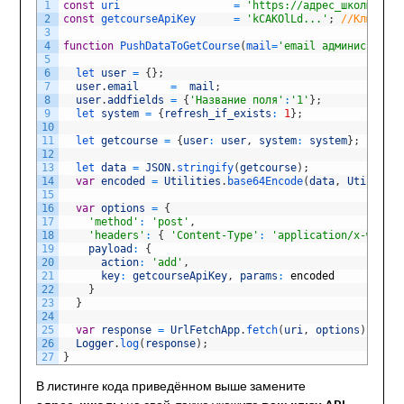
1
const
uri
=
'https://адрес_школы/pl/a
2
const
getcourseApiKey
=
'kCAKOlLd...'
;
//Ключ API
3
4
function
PushDataToGetCourse
(
mail
=
'email администратор
5
6
let 
user
=
{
}
;
7
user
.
email
=
mail
;
8
user
.
addfields
=
{
'Название поля'
:
'1'
}
;
9
let 
system
=
{
refresh_if_exists
:
1
}
;
10
11
let 
getcourse
=
{
user
:
user
,
system
:
system
}
;
12
13
let 
data
=
JSON
.
stringify
(
getcourse
)
;
14
var
encoded
=
Utilities
.
base64Encode
(
data
,
Utilities
15
16
var
options
=
{
17
'method'
:
'post'
,
18
'headers'
:
{
'Content-Type'
:
'application/x-www-fo
19
payload
:
{
20
action
:
'add'
,
21
key
:
getcourseApiKey
,
params
:
encoded
22
}
23
}
24
25
var
response
=
UrlFetchApp
.
fetch
(
uri
,
options
)
;
26
Logger
.
log
(
response
)
;
27
}
В листинге кода приведённом выше замените