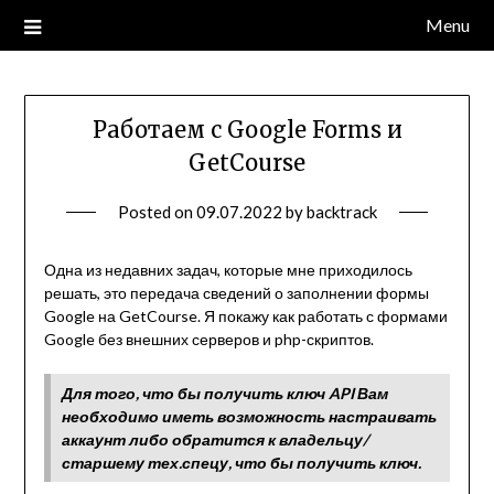
Skip
Menu
to
content
Работаем с Google Forms и
GetCourse
Posted on
09.07.2022
by
backtrack
Одна из недавних задач, которые мне приходилось
решать, это передача сведений о заполнении формы
Google на GetCourse. Я покажу как работать с формами
Google без внешних серверов и php-скриптов.
Для того, что бы получить ключ API Вам
необходимо иметь возможность настраивать
аккаунт либо обратится к владельцу/
старшему тех.спецу, что бы получить ключ.