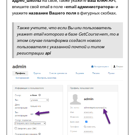
адрес_школы
на свой, также укажите
ваш ключ API
,
впишите свой email в поле «
email администратора
» и
укажите
название Вашего поля
в фигурных скобках.
Также учтите, что если Вы или пользователь
укажет email которого в базе GetCourse нет, то в
этом случае платформа создаст нового
пользователя с указанной почтой и типом
регистрации
api