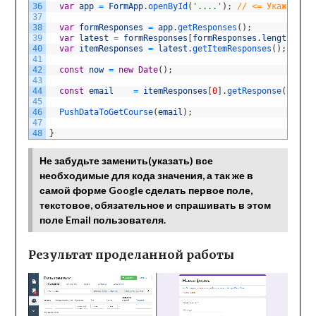
36
var
app
=
FormApp
.
openById
(
'....'
)
;
// <= Укажите зд
37
38
var
formResponses
=
app
.
getResponses
(
)
;
39
var
latest
=
formResponses
[
formResponses
.
length
-
1
]
40
var
itemResponses
=
latest
.
getItemResponses
(
)
;
41
42
const
now
=
new
Date
(
)
;
43
44
const
email
=
itemResponses
[
0
]
.
getResponse
(
)
;
45
46
PushDataToGetCourse
(
email
)
;
47
48
}
Не забудьте заменить(указать) все
необходимые для кода значения, а так же в
самой форме Google сделать первое поле,
текстовое, обязательное и спрашивать в этом
поле Email пользователя.
Результат проделанной работы