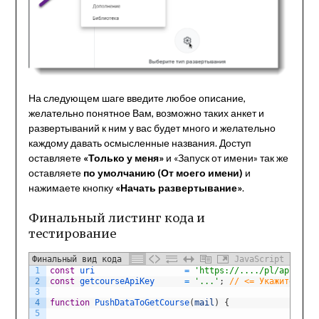
На следующем шаге введите любое описание,
желательно понятное Вам, возможно таких анкет и
развертываний к ним у вас будет много и желательно
каждому давать осмысленные названия. Доступ
оставляете
«Только у меня»
и «Запуск от имени» так же
оставляете
по умолчанию (От моего имени)
и
нажимаете кнопку
«Начать развертывание»
.
Финальный листинг кода и
тестирование
Финальный вид кода
JavaScript
1
const
uri
=
'https://..../pl/api/user
2
const
getcourseApiKey
=
'...'
;
// <= Укажите ключ
3
4
function
PushDataToGetCourse
(
mail
)
{
5