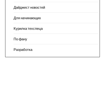
Дайджест новостей
Для начинающих
Курилка техспеца
По фану
Разработка