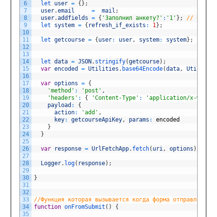
6
let 
user
=
{
}
;
7
user
.
email
=
mail
;
8
user
.
addfields
=
{
'Заполнил анкету?'
:
'1'
}
;
// <= Ука
9
let 
system
=
{
refresh_if_exists
:
1
}
;
10
11
let 
getcourse
=
{
user
:
user
,
system
:
system
}
;
12
13
14
let 
data
=
JSON
.
stringify
(
getcourse
)
;
15
var
encoded
=
Utilities
.
base64Encode
(
data
,
Utilities
16
17
var
options
=
{
18
'method'
:
'post'
,
19
'headers'
:
{
'Content-Type'
:
'application/x-www-fo
20
payload
:
{
21
action
:
'add'
,
22
key
:
getcourseApiKey
,
params
:
encoded
23
}
24
}
25
26
var
response
=
UrlFetchApp
.
fetch
(
uri
,
options
)
;
27
28
Logger
.
log
(
response
)
;
29
30
}
31
32
33
//Функция которая вызывается когда форма отправлена
34
function
onFromSubmit
(
)
{
35