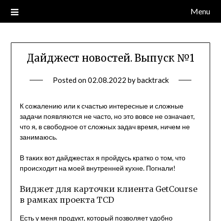
Skip
Menu
to
content
Дайджест новостей. Выпуск №1
Posted on
02.08.2022
by
backtrack
К сожалению или к счастью интересные и сложные
задачи появляются не часто, но это вовсе не означает,
что я, в свободное от сложных задач время, ничем не
занимаюсь.
В таких вот дайджестах я пройдусь кратко о том, что
происходит на моей внутренней кухне. Погнали!
Виджет для карточки клиента GetCourse
в рамках проекта TCD
Есть у меня продукт, который позволяет удобно