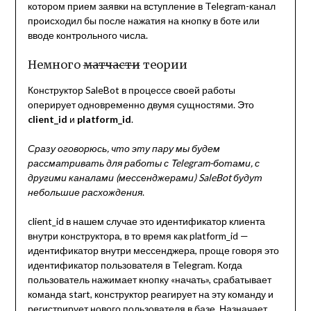
котором прием заявки на вступление в Telegram-канал
происходил бы после нажатия на кнопку в боте или
вводе контрольного числа.
Немного
матчасти
теории
Конструктор SaleBot в процессе своей работы
оперирует одновременно двумя сущностями. Это
client_id
и
platform_id
.
Сразу оговорюсь, что эту пару мы будем
рассматривать для работы с Telegram-ботами, с
другими каналами (мессенджерами) SaleBot будут
небольшие расхождения
.
client_id в нашем случае это идентификатор клиента
внутри конструктора, в то время как platform_id —
идентификатор внутри мессенджера, проще говоря это
идентификатор пользователя в Telegram. Когда
пользователь нажимает кнопку «начать», срабатывает
команда start, конструктор реагирует на эту команду и
регистрирует нового пользователя в базе. Назначает