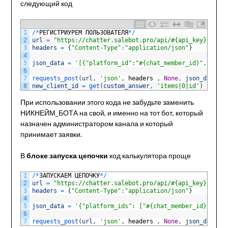
следующий код
1
/
*
РЕГИСТРИУРЕМ
ПОЛЬЗОВАТЕЛЯ
*
/
2
url
=
"https://chatter.salebot.pro/api/#{api_key}/load_
3
headers
=
{
"Content-Type"
:
"application/json"
}
4
5
json_data
=
'[{"platform_id":"#{chat_member_id}","clien
6
7
requests_post
(
url
,
'json'
,
headers
,
None
,
json_data
)
8
new_client_id
=
get
(
custom_answer
,
'items|0|id'
)
При использовании этого кода не забудьте заменить
НИКНЕЙМ_БОТА на свой, и именно на тот бот, который
назначен администратором канала и который
принимает заявки.
В
блоке запуска цепочки
код калькулятора проще
1
/
*
ЗАПУСКАЕМ
ЦЕПОЧКУ
*
/
2
url
=
"https://chatter.salebot.pro/api/#{api_key}/send_
3
headers
=
{
"Content-Type"
:
"application/json"
}
4
5
json_data
=
'{"platform_ids": ["#{chat_member_id}"],"ca
6
7
requests_post
(
url
,
'json'
,
headers
,
None
,
json_data
)