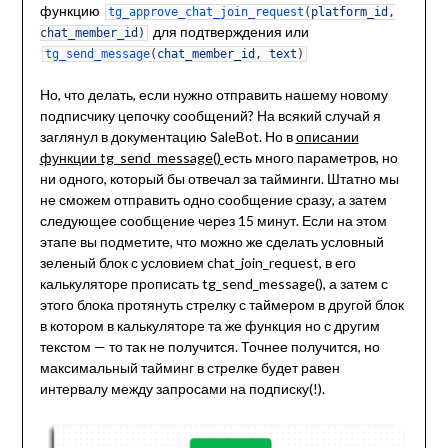
функцию
tg_approve_chat_join_request
(
platform_id
,
для подтверждения или
chat_member_id
)
tg_send_message
(
chat_member_id
,
text
)
Но, что делать, если нужно отправить нашему новому
подписчику цепочку сообщений? На всякий случай я
заглянул в документацию SaleBot. Но в
описании
функции tg_send_message()
есть много параметров, но
ни одного, который бы отвечал за тайминги. Штатно мы
не сможем отправить одно сообщение сразу, а затем
следующее сообщение через 15 минут. Если на этом
этапе вы подметите, что можно же сделать условный
зеленый блок с условием chat_join_request, в его
калькуляторе прописать tg_send_message(), а затем с
этого блока протянуть стрелку с таймером в другой блок
в котором в калькуляторе та же функция но с другим
текстом — то так не получится. Точнее получится, но
максимальный тайминг в стрелке будет равен
интервалу между запросами на подписку(!).