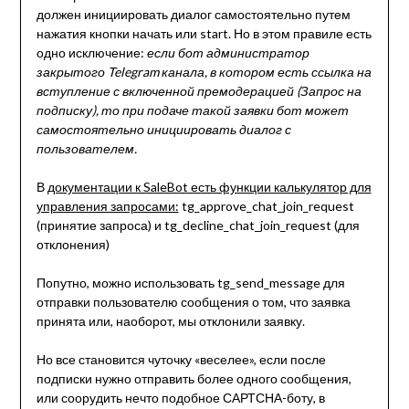
должен инициировать диалог самостоятельно путем
нажатия кнопки начать или start. Но в этом правиле есть
одно исключение:
если бот администратор
закрытого Telegram канала, в котором есть ссылка на
вступление с включенной премодерацией (Запрос на
подписку), то при подаче такой заявки бот может
самостоятельно инициировать диалог с
пользователем.
В
документации к SaleBot есть функции калькулятор для
управления запросами:
tg_approve_chat_join_request
(принятие запроса) и tg_decline_chat_join_request (для
отклонения)
Попутно, можно использовать tg_send_message для
отправки пользователю сообщения о том, что заявка
принята или, наоборот, мы отклонили заявку.
Но все становится чуточку «веселее», если после
подписки нужно отправить более одного сообщения,
или соорудить нечто подобное САРТСНА-боту, в