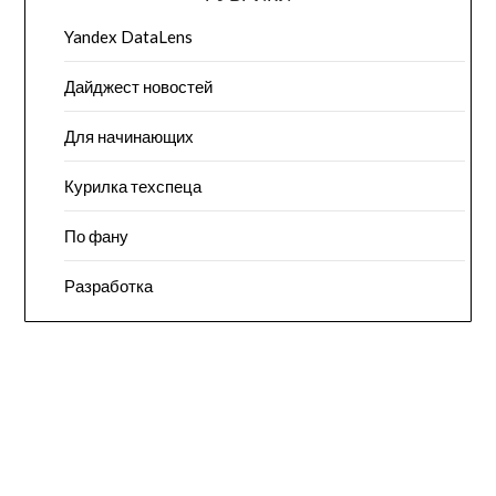
Yandex DataLens
Дайджест новостей
Для начинающих
Курилка техспеца
По фану
Разработка